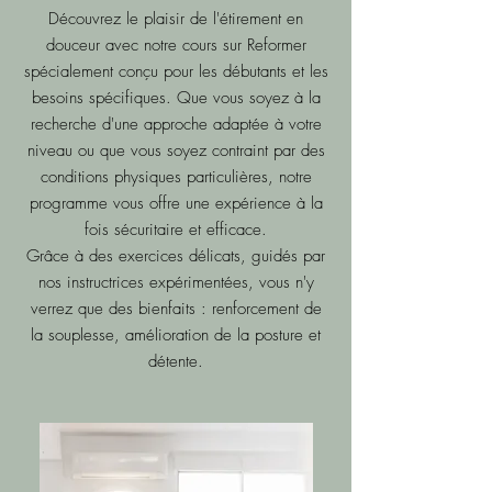
Découvrez le plaisir de l'étirement en
douceur avec notre cours sur Reformer
spécialement conçu pour les débutants et les
besoins spécifiques. Que vous soyez à la
recherche d'une approche adaptée à votre
niveau ou que vous soyez contraint par des
conditions physiques particulières, notre
programme vous offre une expérience à la
fois sécuritaire et efficace.
Grâce à des exercices délicats, guidés par
nos instructrices expérimentées, vous n'y
verrez que des bienfaits : renforcement de
la souplesse, amélioration de la posture et
détente.