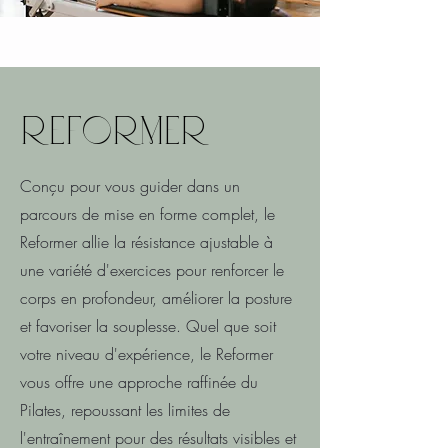
REFORMER
Conçu pour vous guider dans un
parcours de mise en forme complet, le
Reformer allie la résistance ajustable à
une variété d'exercices pour renforcer le
corps en profondeur, améliorer la posture
et favoriser la souplesse. Quel que soit
votre niveau d'expérience, le Reformer
vous offre une approche raffinée du
Pilates, repoussant les limites de
l'entraînement pour des résultats visibles et