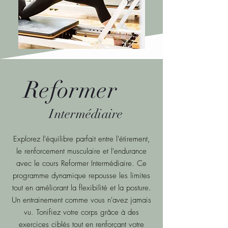
Reformer
Intermédiaire
Explorez l'équilibre parfait entre l'étirement,
le renforcement musculaire et l'endurance
avec le cours Reformer Intermédiaire. Ce
programme dynamique repousse les limites
tout en améliorant la flexibilité et la posture.
Un entrainement comme vous n'avez jamais
vu. Tonifiez votre corps grâce à des
exercices ciblés tout en renforçant votre